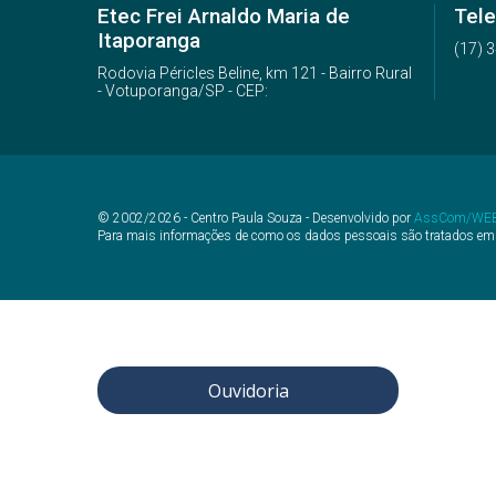
Etec Frei Arnaldo Maria de
Tele
Itaporanga
(17) 
Rodovia Péricles Beline, km 121 - Bairro Rural
- Votuporanga/SP - CEP:
© 2002/2026 - Centro Paula Souza - Desenvolvido por
AssCom/WE
Para mais informações de como os dados pessoais são tratados em
Ouvidoria