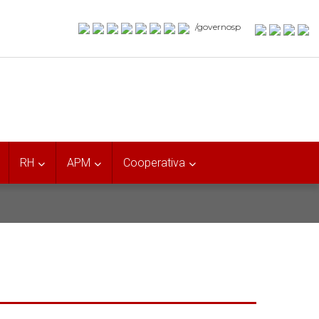
/governosp
RH
APM
Cooperativa