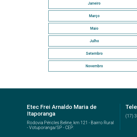
Janeiro
Março
Maio
Julho
Setembro
Novembro
Etec Frei Arnaldo Maria de
Tele
Itaporanga
(17) 
Rodovia Péricles Beline, km 121 - Bairro Rural
- Votuporanga/SP - CEP: