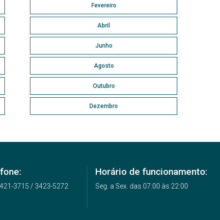
Fevereiro
Abril
Junho
Agosto
Outubro
Dezembro
fone:
Horário de funcionamento:
3421-3715 / 3423-5272
Seg. a Sex. das 07:00 às 22:00