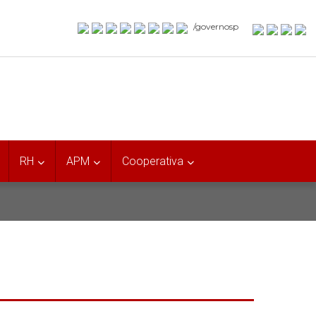
/governosp
RH
APM
Cooperativa