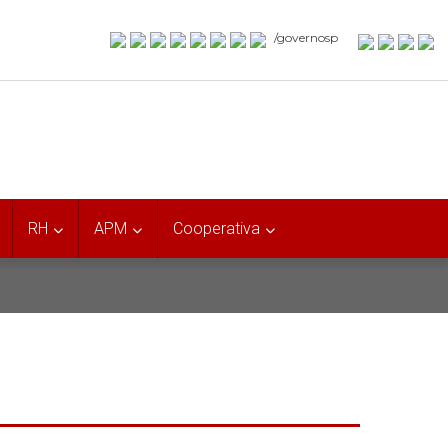
/governosp
RH
APM
Cooperativa