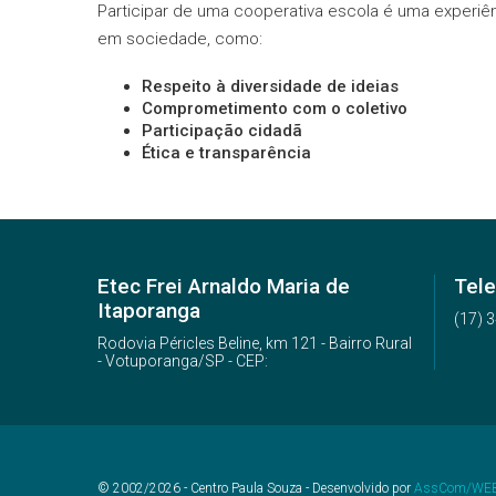
Participar de uma cooperativa escola é uma experiê
em sociedade, como:
Respeito à diversidade de ideias
Comprometimento com o coletivo
Participação cidadã
Ética e transparência
Etec Frei Arnaldo Maria de
Tele
Itaporanga
(17) 
Rodovia Péricles Beline, km 121 - Bairro Rural
- Votuporanga/SP - CEP:
© 2002/2026 - Centro Paula Souza - Desenvolvido por
AssCom/WE