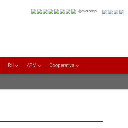
/governosp
RH
APM
Cooperativa