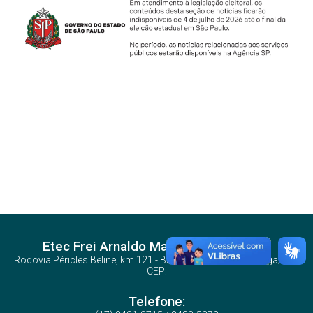
Etec Frei Arnaldo Maria de Itaporanga
Rodovia Péricles Beline, km 121 - Bairro Rural - Votuporanga/SP -
CEP:
Telefone: